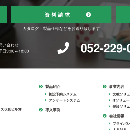
資料請求
カタログ・製品仕様などをお送り致します
052-229-
問い合わせ
9:00～18:00
製品紹介
事業内容
施設予約システム
文教ソリュ
アンケートシステム
ITソリュ
健診ソリュ
ラス伏見ビル3F
導入事例
会社情報
プライバシ
ＩＳＭＳ