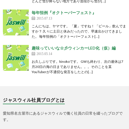
とんど雪が降らない地方であり普段から雪が[…]
毎年恒例『オクトーバーフェスト』
2015.07.13
こんにちは、ヤマです。 「夏」ですね！ 「ビール」飲んでま
すか？ 久々に土日と休みだったので、早速出かけてきまし
た。 毎年恒例の「オクトーバーフェスト[…]
趣味っていいな☆彡ウィンカーLED化（仮）編
2015.05.14
お久しぶりです。kinokoです。 GWも終わり、次の連休は7
月20日の海の日までありません。。。そのことを某
YouTuberが不適切な発言をしたとの[…]
ジャスウィル社員ブログとは
愛知県名古屋市にあるジャスウィルで働く社員の日常を綴ったブログで
す。