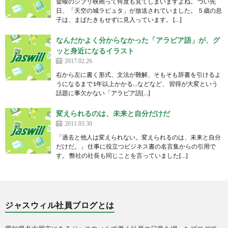
金曜のジブリ映画って何度も見てしまいますよね。 つい先
日、「天空の城ラピュタ」が放送されていました。 ５歳の息
子は、まばたきもせずに見入っています。 […]
なんだかよく分からなかった「アラビア語」が、グ
ッと身近になるイラスト
2017.02.26
右から左に書く形式、文法が難解、そもそも辞書を引けるよ
うになるまで1年以上かかる…などなど、 習得が大変という
話題に事欠かない「アラビア語[…]
変えられるのは、未来と自分だけだ
2011.03.30
「過去と他人は変えられない。変えられるのは、未来と自分
だけだ。」 仕事に役立つビジネス書の名言集からの引用で
す。 弊社の社長も同じことを言っていました[…]
ジャスウィル社員ブログとは