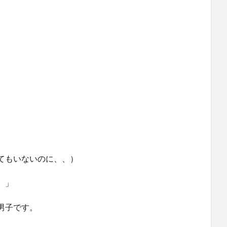
。
てもいないのに、、）
、」
男子です。