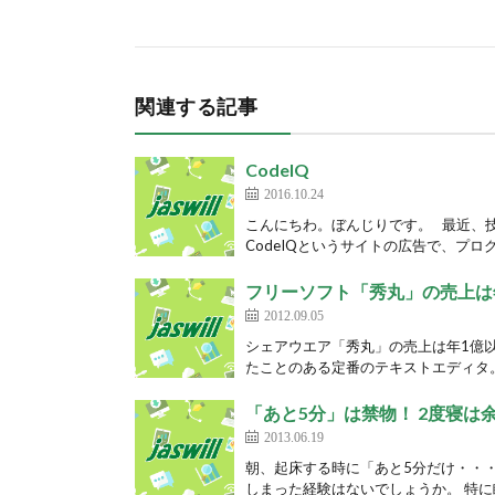
関連する記事
CodeIQ
2016.10.24
こんにちわ。ぼんじりです。 最近、
CodeIQというサイトの広告で、プログ
フリーソフト「秀丸」の売上は
2012.09.05
シェアウエア「秀丸」の売上は年1億
たことのある定番のテキストエディタ。 http
「あと5分」は禁物！ 2度寝は
2013.06.19
朝、起床する時に「あと5分だけ・・
しまった経験はないでしょうか。 特に眠