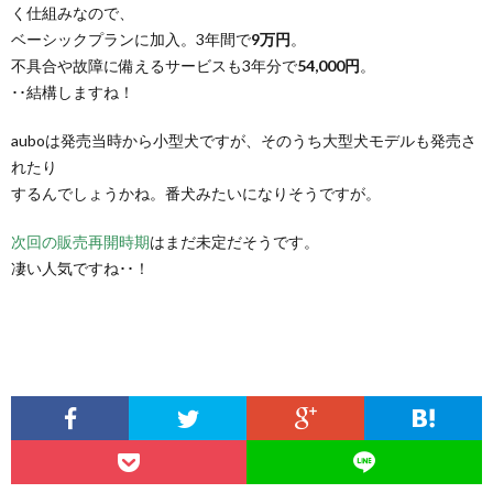
く仕組みなので、
ベーシックプランに加入。3年間で
9万円
。
不具合や故障に備えるサービスも3年分で
54,000円
。
･･結構しますね！
auboは発売当時から小型犬ですが、そのうち大型犬モデルも発売さ
れたり
するんでしょうかね。番犬みたいになりそうですが。
次回の販売再開時期
はまだ未定だそうです。
凄い人気ですね･･！