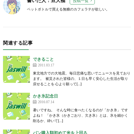
書いた人：豆大福
投稿一覧
ペットボトルで買える無糖のカフェラテが欲しい。
関連する記事
できること
2011.03.17
東北地方での大地震。 毎日悲痛な思いでニュースを見ており
ます。 被災された皆様の、１日も早く安心した生活が取り
戻せることを 心より願って[…]
かき氷記念日
2016.07.14
暑いですね。 そんな時に食べたくなるのが「かき氷」です
よね！ 「かき氷（かきごおり、欠き氷）とは、氷を細かく
削るか、砕いて[…]
パン購入額初めて米を上回る