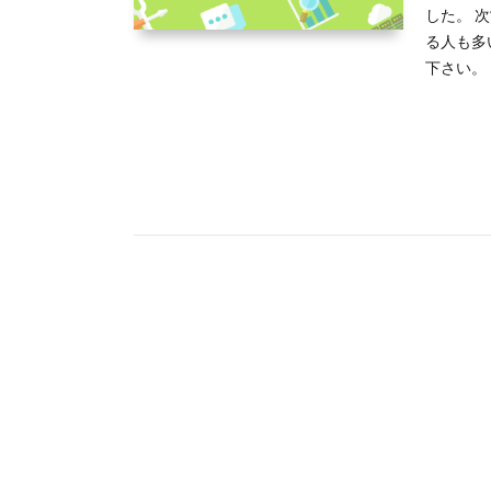
した。 
る人も多
下さい。