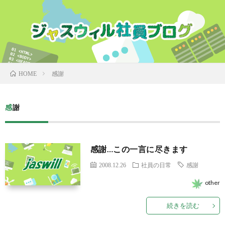
感謝
HOME
感謝
感謝…この一言に尽きます
2008.12.26
社員の日常
感謝
other
続きを読む