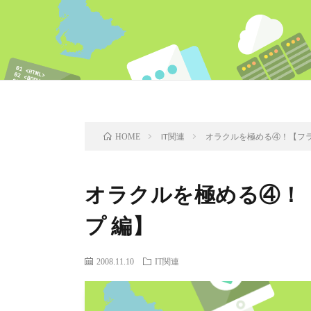
IT関連
オラクルを極める④！【フラ
HOME
オラクルを極める④！
プ 編】
2008.11.10
IT関連