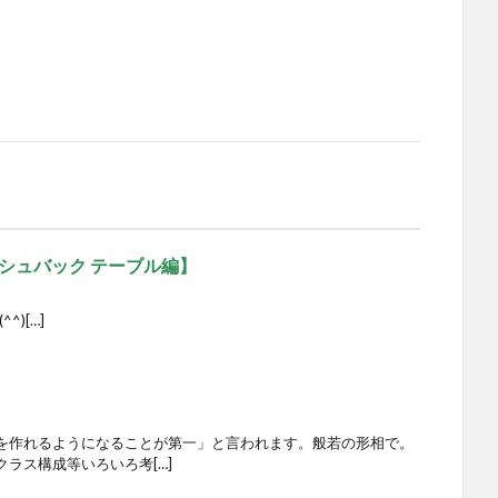
シュバック テーブル編】
^)[…]
を作れるようになることが第一」と言われます。般若の形相で。
ラス構成等いろいろ考[…]