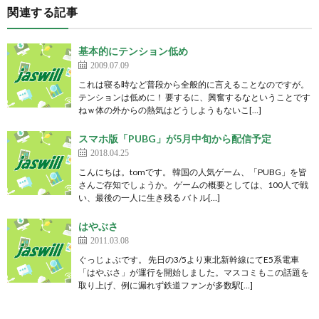
関連する記事
基本的にテンション低め
2009.07.09
これは寝る時など普段から全般的に言えることなのですが。
テンションは低めに！ 要するに、興奮するなということです
ねｗ体の外からの熱気はどうしようもないこ[…]
スマホ版「PUBG」が5月中旬から配信予定
2018.04.25
こんにちは。tomです。 韓国の人気ゲーム、「PUBG」を皆
さんご存知でしょうか。 ゲームの概要としては、100人で戦
い、最後の一人に生き残る バトル[…]
はやぶさ
2011.03.08
ぐっじょぶです。 先日の3/5より東北新幹線にてE5系電車
「はやぶさ」が運行を開始しました。マスコミもこの話題を
取り上げ、例に漏れず鉄道ファンが多数駅[…]