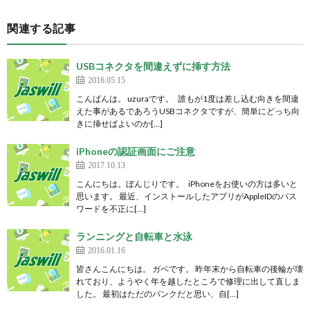
関連する記事
USBコネクタを間違えずに挿す方法
2016.05.15
こんばんは。 uzuraです。 誰もが1度は差し込む向きを間違
えた事があるであろうUSBコネクタですが、簡単にどっち向
きに挿せばよいのか[…]
iPhoneの認証画面にご注意
2017.10.13
こんにちは。ぼんじりです。 iPhoneをお使いの方は多いと
思います。 最近、インストールしたアプリがAppleIDのパス
ワードを不正に[…]
ランニングと自転車と水泳
2016.01.16
皆さんこんにちは。 ガベです。 昨年末から自転車の後輪が壊
れており、ようやく年を越したところで修理に出して直しま
した。 最初はただのパンクだと思い、自[…]