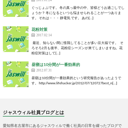
ぐっじょぶです。 冬の真っ最中の中、皆様どうお過ごしでし
ょうか？ 冬になるといつも悩ませられることが一つありま
す。 それは・・・ 静電気 です。 あの[…]
花粉対策
2017.02.14
最近、知らない間に怪我してることが多い豆大福です。 そ
ろそろ2月も後半、花粉症シーズンが来てしまいますね。花
粉症対策はして[…]
昼寝は10分間が一番効果的
2012.07.31
昼寝は10分間が一番効果的という研究報告があったようで
す。 http://www.lifehacker.jp/2012/07/120727best_n[…]
ジャスウィル社員ブログとは
愛知県名古屋市にあるジャスウィルで働く社員の日常を綴ったブログで