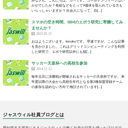
みなさん、こんにちは。ガベです。 ゴールデンウィークはい
かがでしたか？有給などをとって9連休を取られている方も
いらっしゃいますか？ 社会人になって、自[…]
スマホの空き時間、IBMのエボラ研究に寄贈してみ
ませんか？
2015.01.15
おはようございます。kinokoです。 早速ですが、こんな記事
を見かけました。 これはグリッドコンピューティングを利用
した研究で、エボラ研究以外にも様[…]
サッカー天皇杯への高校生参加
2014.11.12
毎年元旦に決勝戦が開催されるサッカーの天皇杯ですが、 来
年度以降の大会から高校生年代となる第2種加盟登録チーム
の参加を認めない方向で 検討されています[…]
ジャスウィル社員ブログとは
愛知県名古屋市にあるジャスウィルで働く社員の日常を綴ったブログで