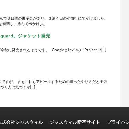
東京で３日間の展示会があり、３泊４日の小旅行にでかけました。
新調し、勇んで出かけ[…]
 Jacquard」ジャケット発売
秋に発売されるそうです。 GoogleとLevi’sの「Project Ja[…]
じですが、 まぁこれもアピールするための違ったやり方だと主張
づく人は気づくか[…]
株式会社ジャスウィル
ジャスウィル新卒サイト
プライバ