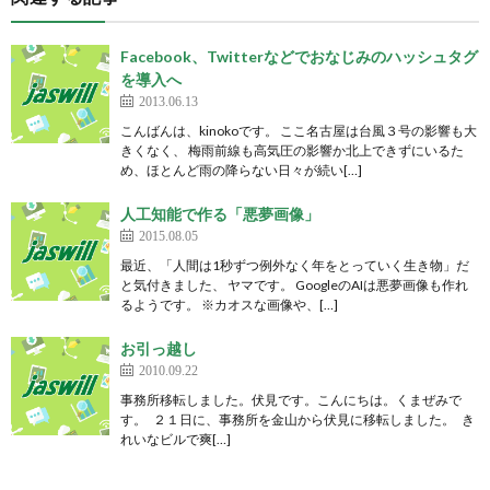
Facebook、Twitterなどでおなじみのハッシュタグ
を導入へ
2013.06.13
こんばんは、kinokoです。 ここ名古屋は台風３号の影響も大
きくなく、 梅雨前線も高気圧の影響か北上できずにいるた
め、ほとんど雨の降らない日々が続い[…]
人工知能で作る「悪夢画像」
2015.08.05
最近、「人間は1秒ずつ例外なく年をとっていく生き物」だ
と気付きました、 ヤマです。 GoogleのAIは悪夢画像も作れ
るようです。 ※カオスな画像や、[…]
お引っ越し
2010.09.22
事務所移転しました。伏見です。こんにちは。くまぜみで
す。 ２１日に、事務所を金山から伏見に移転しました。 き
れいなビルで爽[…]