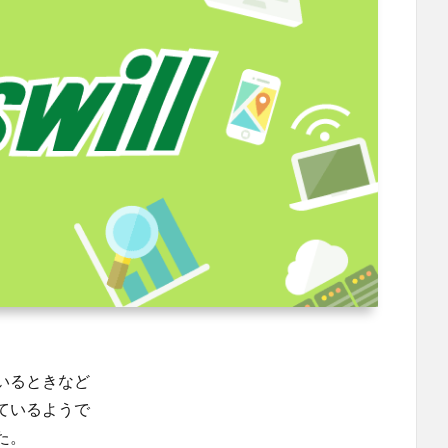
いるときなど
ているようで
た。