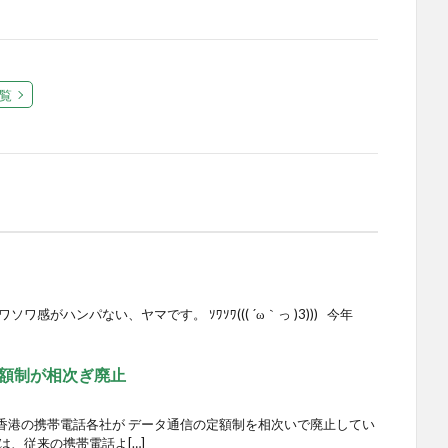
覧
感がハンパない、ヤマです。 ｿﾜｿﾜ((( ´ω｀っ )3))) 今年
額制が相次ぎ廃止
香港の携帯電話各社が データ通信の定額制を相次いで廃止してい
は、従来の携帯電話よ[…]