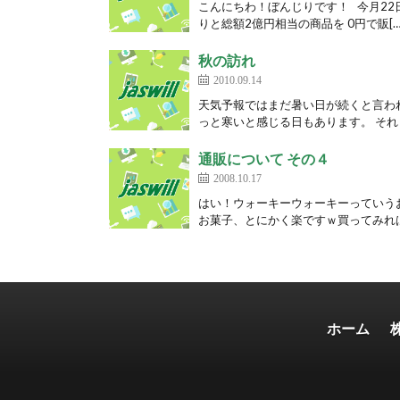
こんにちわ！ぼんじりです！ 今月22
りと総額2億円相当の商品を 0円で販[…
秋の訪れ
2010.09.14
天気予報ではまだ暑い日が続くと言わ
っと寒いと感じる日もあります。 それ
通販について その４
2008.10.17
はい！ウォーキーウォーキーっていう
お菓子、とにかく楽ですｗ買ってみれば
ホーム