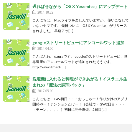
遅ればせながら「OS X Yosemite」にアップデート
2014.10.22
こんにちは、 Macライフを楽しんでいますが、 使いこなして
いないヤマです。 先日ついに「OS X Yosemite」がリリース
されました。 早速アッ[…]
googleストリートビューにアンコールワット追加
2014.04.06
こんばんわ。 uzuraです。 googleのストリートビューに、世
界遺産のアンコールワットが追加されたそうです。
http://www.itmedi[…]
洗濯機に入れると料理ができあがる！イスラエル生
まれの「魔法の調理パック」
2017.05.09
こんにちは、 GW初日・・・おっしゃー！作りかけのアプリ
開発やー！テンションたけー！（会社で）GW2日目・・・
（チーン、、、、）初日に完全燃焼、2日目[…]