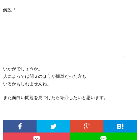
解説「
カエル17匹が17匹の虫を17分で捕まえる
↓
1匹のカエルは17分で1匹の虫を捕まえる。
↓
1匹のカエルは51分で3匹の虫を捕まえる。
↓
51分で(3匹の虫を捕まえる)カエルが17匹いれば良い。
」
いかがでしょうか。
人によっては問２のほうが簡単だった方も
いるかもしれませんね。
また面白い問題を見つけたら紹介したいと思います。