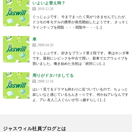
いよいよ替え時？
2010.12.20
ぐっじょぶです。 今までまったく気がつきませんでしたが、
ドコモの冬モデルの携帯が発売開始したようです。 さっそく
ラインナップを閲覧 ・・・閲覧中・・・[…]
車
2009.04.20
ぐっじょぶです。 好きなブランド第２段です。 車はホンダ車
です。最初にシビックを中古で買い、新車でエアウェイブを
買いました。働き始めた当初は「絶対にシ[…]
周りがドタバタしてる
2008.12.16
はい！見てるドラマも終わりに近づいているので、ちょっと
寂しいなと感じているもんき～☆です。 何かねアレなんです
よ、アレ 友人二人ぐらいが引っ越すらしく[…]
ジャスウィル社員ブログとは