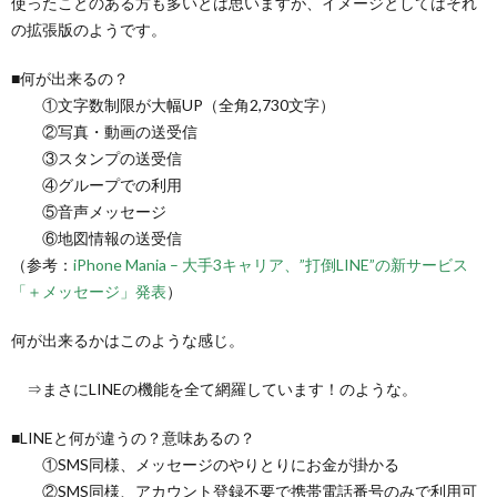
使ったことのある方も多いとは思いますが、イメージとしてはそれ
の拡張版のようです。
■何が出来るの？
①文字数制限が大幅UP（全角2,730文字）
②写真・動画の送受信
③スタンプの送受信
④グループでの利用
⑤音声メッセージ
⑥地図情報の送受信
（参考：
iPhone Mania – 大手3キャリア、”打倒LINE”の新サービス
「＋メッセージ」発表
）
何が出来るかはこのような感じ。
⇒まさにLINEの機能を全て網羅しています！のような。
■LINEと何が違うの？意味あるの？
①SMS同様、メッセージのやりとりにお金が掛かる
②SMS同様、アカウント登録不要で携帯電話番号のみで利用可