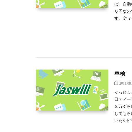
ば、自動
０円なの
す。 約
車検
2011.08
ぐっじょ
日ディー
８万ぐら
してもら
いたシビ