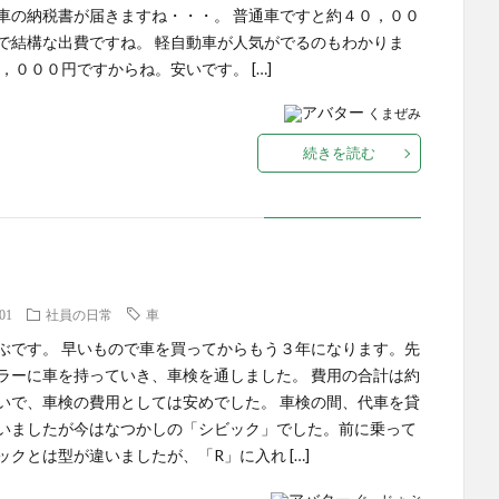
車の納税書が届きますね・・・。 普通車ですと約４０，００
で結構な出費ですね。 軽自動車が人気がでるのもわかりま
７，０００円ですからね。安いです。 […]
くまぜみ
続きを読む
.01
社員の日常
車
ぶです。 早いもので車を買ってからもう３年になります。先
ラーに車を持っていき、車検を通しました。 費用の合計は約
いで、車検の費用としては安めでした。 車検の間、代車を貸
いましたが今はなつかしの「シビック」でした。前に乗って
ックとは型が違いましたが、「R」に入れ […]