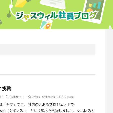
に挑戦
.17
Webサイト
centos
,
Shibboleth
,
LDAP
,
slapd
は「ヤマ」です。 社内のとあるプロジェクトで
boleth（シボレス）」という環境を構築しました。 シボレスと