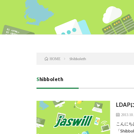
Shibboleth
HOME
Shibboleth
LDAP
2013.10
こんにち
「Shib