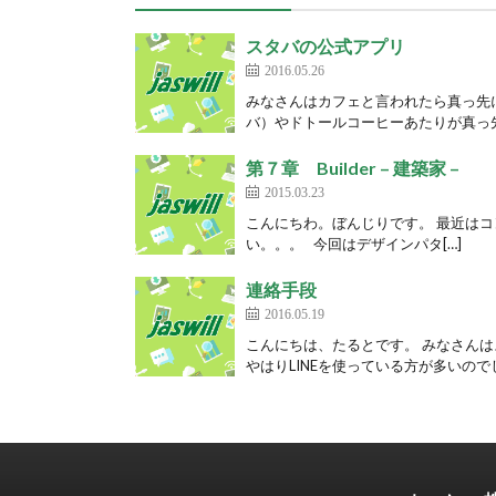
スタバの公式アプリ
2016.05.26
みなさんはカフェと言われたら真っ先
バ）やドトールコーヒーあたりが真っ先
第７章 Builder – 建築家 –
2015.03.23
こんにちわ。ぼんじりです。 最近は
い。。。 今回はデザインパタ[…]
連絡手段
2016.05.19
こんにちは、たるとです。 みなさん
やはりLINEを使っている方が多いのでし