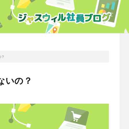
の？
ないの？