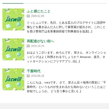
ふと感じたこと
2009.02.09
ぐっじょぶです。先日、とある芸人のブログサイトに誹謗中
傷などを書き込んだ人に対して被害届が提出され、このこと
を受け警視庁は名誉棄損容疑で刑事責任を追及[…]
再配達がない街へ
2016.10.19
おはようございます。めろんです。 皆さん、オンラインショ
ッピングはよく利用されるでしょうか？ Amazon、楽天、ネ
ットオークションにフリマアプリ…出[…]
千葉時代
2016.06.28
こんにちは、soraです。 さて、皆さん近々地球の歴史に「千
葉時代」というものが生まれるかも知れないということはご
存知でしょうか。 どう言う事かと言い[…]