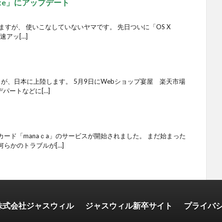
mite」にアップデート
ますが、 使いこなしていないヤマです。 先日ついに「OS X
速アッ[…]
」が、日本に上陸します。 5月9日にWebショップ宴屋 楽天市場
パートなどに[…]
ード「manaｃa」のサービスが開始されました。 まだ始まった
らかのトラブルが[…]
株式会社ジャスウィル
ジャスウィル新卒サイト
プライバ