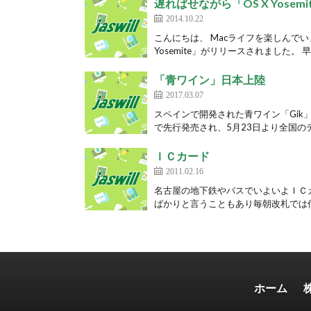
遅ればせながら「OS X Yose
2014.10.22
こんにちは、 Macライフを楽しんでい
Yosemite」がリリースされました。 早
「青ワイン」日本上陸
2017.03.07
スペインで開発された青ワイン「Gik
で先行発売され、5月23日より全国のデ
ＩＣカード
2011.02.16
名古屋の地下鉄やバスでいよいよＩＣカ
ばかりと言うこともあり毎朝改札では何
ホーム