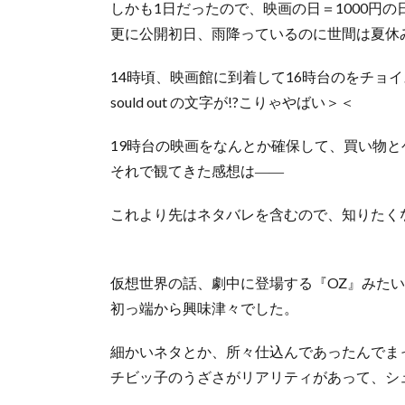
しかも1日だったので、映画の日＝1000円の
更に公開初日、雨降っているのに世間は夏休
14時頃、映画館に到着して16時台のをチョ
sould out の文字が!?こりゃやばい＞＜
19時台の映画をなんとか確保して、買い物
それで観てきた感想は――
これより先はネタバレを含むので、知りたく
仮想世界の話、劇中に登場する『OZ』みた
初っ端から興味津々でした。
細かいネタとか、所々仕込んであったんでま
チビッ子のうざさがリアリティがあって、シ