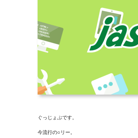
ぐっじょぶです。
今流行の○リー。