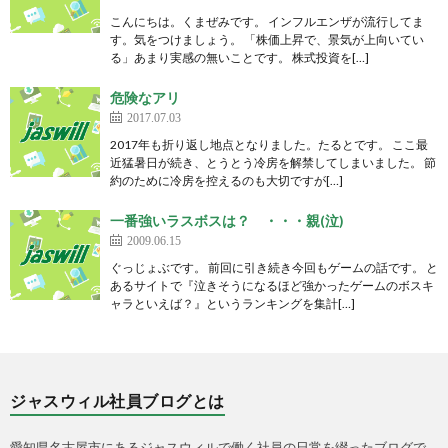
こんにちは。くまぜみです。 インフルエンザが流行してま
す。気をつけましょう。 「株価上昇で、景気が上向いてい
る」あまり実感の無いことです。 株式投資を[…]
危険なアリ
2017.07.03
2017年も折り返し地点となりました。たるとです。 ここ最
近猛暑日が続き、とうとう冷房を解禁してしまいました。 節
約のために冷房を控えるのも大切ですが[…]
一番強いラスボスは？ ・・・親(泣)
2009.06.15
ぐっじょぶです。 前回に引き続き今回もゲームの話です。 と
あるサイトで『泣きそうになるほど強かったゲームのボスキ
ャラといえば？』というランキングを集計[…]
ジャスウィル社員ブログとは
愛知県名古屋市にあるジャスウィルで働く社員の日常を綴ったブログで