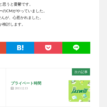
と思うと憂鬱です。
ーのCMがやっていました。
せんが、心惹かれました。
か検討します。
次の記事
プライベート時間
2013.12.13