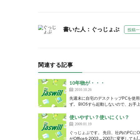
書いた人：ぐっじょぶ
投稿一
関連する記事
10年物が・・・
2010.10.26
先週末に自宅のデスクトップPCを使
ず。 BIOSすら起動しないので、お手上
使いやすい？使いにくい？
2009.01.19
ぐっじょぶです。 先日、社内のPCにO
がOfficeを2003→2007に変更しても[…