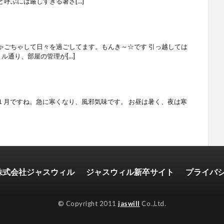
呼ぶには厳しすぎる暑さ[…]
ゃごちゃして日々を過ごしてます。もんき～☆です 引っ越しては
ル通り、部屋の管理が[…]
１月ですね。急に寒くなり、風邪気味です。 お昼は暑く、夜は寒
株式会社ジャスウィル
ジャスウィル新卒サイト
プライバ
© Copyright 2011
jaswill
Co.,Ltd.