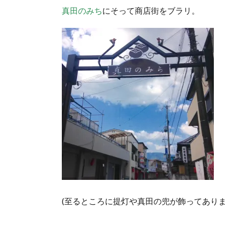
真田のみち
にそって商店街をブラリ。
(至るところに提灯や真田の兜が飾ってありま