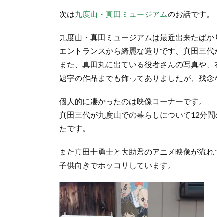
次は
九度山・真田ミュージアム
のお話です。
九度山・真田ミュージアムは最近出来たばか
エントランスから綺麗な造りです、真田三代が
また、真田丸に出ている役者さんの写真や、
題字の作品までも飾ってありましたが、残念な
個人的に凄かったのは映像コーナーです。
真田三代が九度山での暮らしについて12分
たです。
また真田十勇士と大助君のアニメ映像が流れ
子供向きでホッコリしています。