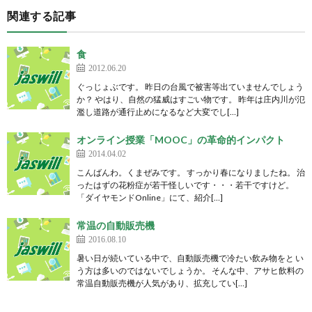
関連する記事
食
2012.06.20
ぐっじょぶです。 昨日の台風で被害等出ていませんでしょう
か？ やはり、自然の猛威はすごい物です。 昨年は庄内川が氾
濫し道路が通行止めになるなど大変でし[…]
オンライン授業「MOOC」の革命的インパクト
2014.04.02
こんばんわ。くまぜみです。 すっかり春になりましたね。 治
ったはずの花粉症が若干怪しいです・・・若干ですけど。
「ダイヤモンドOnline」にて、紹介[…]
常温の自動販売機
2016.08.10
暑い日が続いている中で、自動販売機で冷たい飲み物をと い
う方は多いのではないでしょうか。 そんな中、アサヒ飲料の
常温自動販売機が人気があり、拡充してい[…]