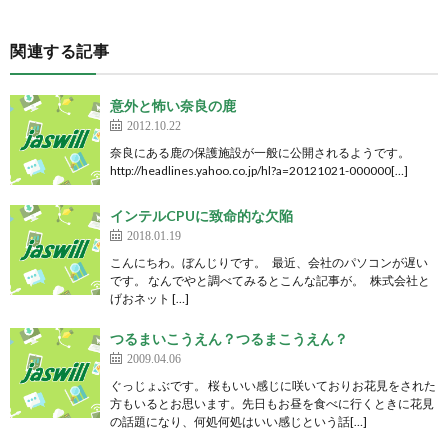
関連する記事
意外と怖い奈良の鹿
2012.10.22
奈良にある鹿の保護施設が一般に公開されるようです。
http://headlines.yahoo.co.jp/hl?a=20121021-000000[…]
インテルCPUに致命的な欠陥
2018.01.19
こんにちわ。ぼんじりです。 最近、会社のパソコンが遅い
です。 なんでやと調べてみるとこんな記事が。 株式会社と
げおネット […]
つるまいこうえん？つるまこうえん？
2009.04.06
ぐっじょぶです。 桜もいい感じに咲いておりお花見をされた
方もいるとお思います。先日もお昼を食べに行くときに花見
の話題になり、何処何処はいい感じという話[…]