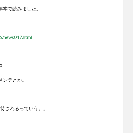
年本で読みました。
06/news047.html
ス
メンテとか。
招待されるっていう。。