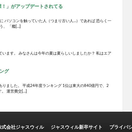
射撃！」がアップデートされてる
頃に パソコンを触っていた人（つまり古い人…）であれば 恐らく一
、 「艦[…]
ています。 みなさんは今年の夏は夏らしいしましたか？ 私はエア
ング
りました。 平成24年度ランキング 1位は東大の840億円で、2
。 運営費交[…]
株式会社ジャスウィル
ジャスウィル新卒サイト
プライバ