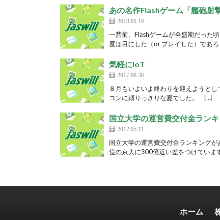
あの名作Flashゲーム「艦砲
2018.01.19
一昔前、Flashゲームが全盛期だった
度は目にした（or プレイした）であろう
気軽にIoT
2017.08.30
８月もいよいよ終わりを迎えようとし
コンに頼りっきりな夏でした。 […]
国立大学の運営費交付金ランキ
2012.05.11
国立大学の運営費交付金ランキングがあ
位の京大に300億近い差をつけています
ホーム