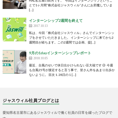
HAL名古屋の田河です。 今回はインターンシップというこ
とで1ヶ月間”株式会社ジャスウィル”さんにお邪魔していま
[…]
インターンシップ2週間を終えて
2017.10.13
私は、今回「株式会社ジャスウィル」さんでインターンシッ
プをさせていただきました。 インターンシップに来てから2
週間目が経ちます。この2週間では企画、提[…]
9月の1dayインターンシップレポート
2018.10.05
最近、台風のせいで休日出かけられない豆大福です 😥 今週
も台風25号が接近すると言う事で、皆さん外をあまり出歩か
ないように。 目次 1. 28日の１[…]
ジャスウィル社員ブログとは
愛知県名古屋市にあるジャスウィルで働く社員の日常を綴ったブログで