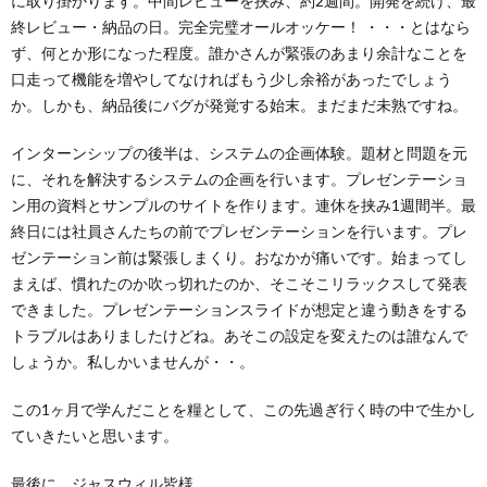
に取り掛かります。中間レビューを挟み、約2週間。開発を続け、最
終レビュー・納品の日。完全完璧オールオッケー！ ・・・とはなら
ず、何とか形になった程度。誰かさんが緊張のあまり余計なことを
口走って機能を増やしてなければもう少し余裕があったでしょう
か。しかも、納品後にバグが発覚する始末。まだまだ未熟ですね。
インターンシップの後半は、システムの企画体験。題材と問題を元
に、それを解決するシステムの企画を行います。プレゼンテーショ
ン用の資料とサンプルのサイトを作ります。連休を挟み1週間半。最
終日には社員さんたちの前でプレゼンテーションを行います。プレ
ゼンテーション前は緊張しまくり。おなかが痛いです。始まってし
まえば、慣れたのか吹っ切れたのか、そこそこリラックスして発表
できました。プレゼンテーションスライドが想定と違う動きをする
トラブルはありましたけどね。あそこの設定を変えたのは誰なんで
しょうか。私しかいませんが・・。
この1ヶ月で学んだことを糧として、この先過ぎ行く時の中で生かし
ていきたいと思います。
最後に、ジャスウィル皆様。