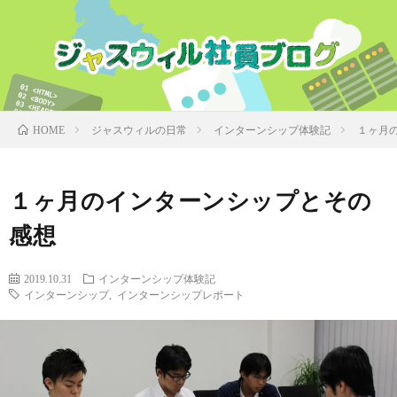
ジャスウィルの日常
インターンシップ体験記
１ヶ月
HOME
１ヶ月のインターンシップとその
感想
2019.10.31
インターンシップ体験記
インターンシップ
,
インターンシップレポート