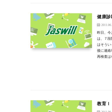
健康診
2011.06
昨日、今
は、７段
はそうい
後に連絡
再検査は
教育Ｉ
2011.06