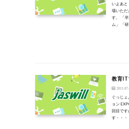
いよあと
場いただ
す。 「
ム」 「研
教育I
2011.07
ぐっじょ
ョン EXP
回目です
す・・・