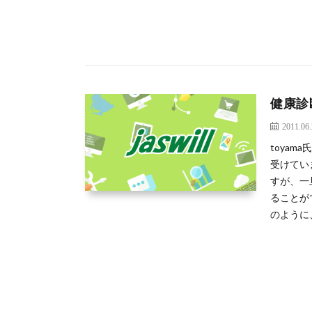
健康診
2011.06
toya
受けてい
すが、一
ることが
のように、