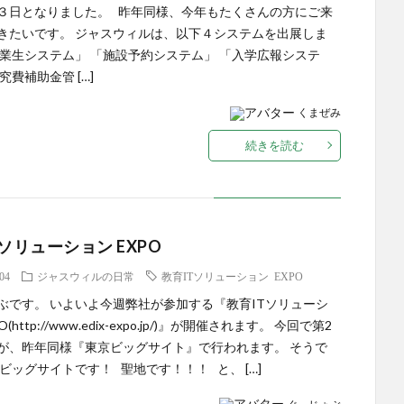
３日となりました。 昨年同様、今年もたくさんの方にご来
きたいです。 ジャスウィルは、以下４システムを出展しま
卒業生システム」 「施設予約システム」 「入学広報システ
究費補助金管 […]
くまぜみ
続きを読む
Tソリューション EXPO
.04
ジャスウィルの日常
教育ITソリューション EXPO
ぶです。 いよいよ今週弊社が参加する『教育ITソリューシ
O(http://www.edix-expo.jp/)』が開催されます。 今回で第2
が、昨年同様『東京ビッグサイト』で行われます。 そうで
 ビッグサイトです！ 聖地です！！！ と、 […]