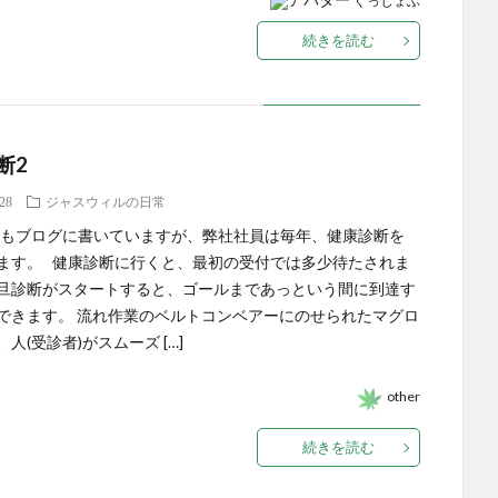
ぐっじょぶ
続きを読む
断2
.28
ジャスウィルの日常
ma氏もブログに書いていますが、弊社社員は毎年、健康診断を
ます。 健康診断に行くと、最初の受付では多少待たされま
旦診断がスタートすると、ゴールまであっという間に到達す
できます。 流れ作業のベルトコンベアーにのせられたマグロ
人(受診者)がスムーズ […]
other
続きを読む