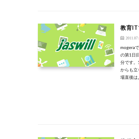
教育I
2011.07
moger
の第1日
分です。
からも立
場直後は