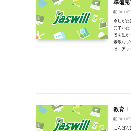
準備完
2011.07
今しがた
完了いた
省を生か
素敵なブ
は アソ
教育Ｉ
2011.07
こんばん