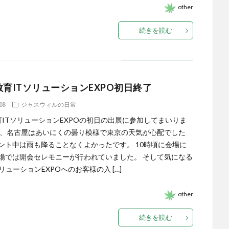
other
続きを読む
教育ITソリューションEXPO初日終了
.08
ジャスウィルの日常
育ITソリューションEXPOの初日の出展に参加してまいりま
朝、名古屋はあいにくの曇り模様で東京の天気が心配でした
ント中は雨も降ることなくよかったです。 10時頃に会場に
場では開会セレモニーが行われていました。 そして気になる
リューションEXPOへのお客様の入 […]
other
続きを読む