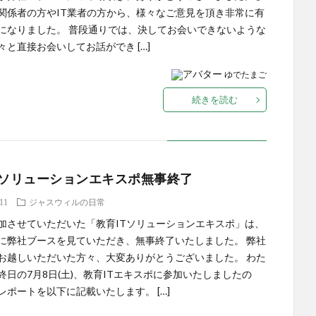
関係者の方やIT業者の方から、様々なご意見を頂き非常に有
になりました。 普段通りでは、決してお会いできないような
々と直接お会いしてお話ができ […]
ゆでたまご
続きを読む
Tソリューションエキスポ無事終了
.11
ジャスウィルの日常
加させていただいた「教育ITソリューションエキスポ」は、
に弊社ブースを見ていただき、無事終了いたしました。 弊社
お越しいただいた方々、大変ありがとうございました。 わた
終日の7月8日(土)、教育ITエキスポに参加いたしましたの
レポートを以下に記載いたします。 […]