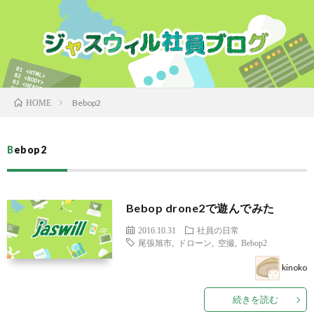
Bebop2
HOME
Bebop2
Bebop drone2で遊んでみた
2016.10.31
社員の日常
尾張旭市
,
ドローン
,
空撮
,
Bebop2
kinoko
続きを読む