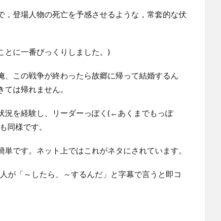
で，登場人物の死亡を予感させるような，常套的な伏
ることに一番びっくりしました。)
俺、この戦争が終わったら故郷に帰って結婚するん
きては帰れません。
状況を経験し、リーダーっぽく(←あくまでもっぽ
人も同様です。
簡単です。ネット上ではこれがネタにされています。
た人が「～したら、～するんだ」と字幕で言うと即コ