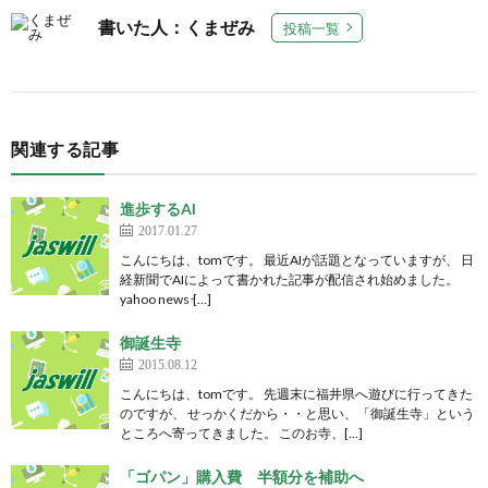
書いた人：くまぜみ
投稿一覧
関連する記事
進歩するAI
2017.01.27
こんにちは、tomです。 最近AIが話題となっていますが、 日
経新聞でAIによって書かれた記事が配信され始めました。
yahoo news ̵[…]
御誕生寺
2015.08.12
こんにちは、tomです。 先週末に福井県へ遊びに行ってきた
のですが、 せっかくだから・・と思い、「御誕生寺」という
ところへ寄ってきました。 このお寺、[…]
「ゴパン」購入費 半額分を補助へ