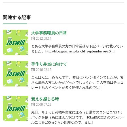
関連する記事
大学事務職員の日常
2012.09.14
とある大学事務職員の方の日常業務が下記ページに載ってい
ました。 http://blog.goo.ne.jp/la_old_september/e/c0[…]
手作り弁当に向けて
2016.02.15
こんばんは。めろんです。 昨日はバレンタインでしたが、皆
さん成果の方はいかがだったでしょうか。 この季節はチョコ
レート系のイベントが多く開催されるので[…]
衰えを感じる時
2009.07.22
先日、ちょっと荷物を実家に送ろうと最寄のコンビニでゆう
パックを使う為に運んだお話です。 10kg程の重さのダンボー
ル二つを100mぐらい距離なので、ま[…]