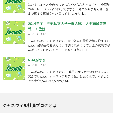
はい！ちょっと今めっちゃしんどいもんき～☆です。 今流星
の絆カレー OR ハヤシ探してますが、見つかりませんさっき
まで店１０店舗ぐらい探してましたが、[…]
2014年度 主要私立大学一般入試 入学志願者速
報 １位は・・・
2014.03.12
こんにちは。くまぜみです。 大学入試も最終段階を迎えまし
たね。 受験生の皆さんは、体調に気をつけて万全の状態でが
んばってください！ さて、２０１４年の[…]
NBAがすき
2009.02.12
こんばんわ。くまぜみです。 昨日のサッカーはおもしろい
試合でしたね。 オーストラリアは強いと思うんで、引き分け
でも十分なんじゃないかなぁ[…]
ジャスウィル社員ブログとは