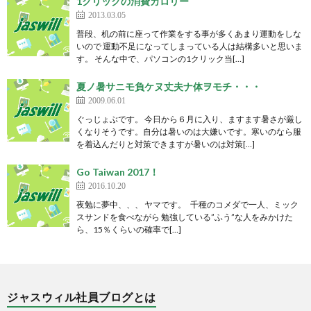
1クリックの消費カロリー
2013.03.05
普段、机の前に座って作業をする事が多くあまり運動をしな
いので 運動不足になってしまっている人は結構多いと思いま
す。 そんな中で、パソコンの1クリック当[…]
夏ノ暑サニモ負ケヌ丈夫ナ体ヲモチ・・・
2009.06.01
ぐっじょぶです。 今日から６月に入り、ますます暑さが厳し
くなりそうです。自分は暑いのは大嫌いです。寒いのなら服
を着込んだりと対策できますが暑いのは対策[…]
Go Taiwan 2017！
2016.10.20
夜勉に夢中、、、 ヤマです。 千種のコメダで一人、ミック
スサンドを食べながら 勉強している”ふう”な人をみかけた
ら、15％くらいの確率で[…]
ジャスウィル社員ブログとは