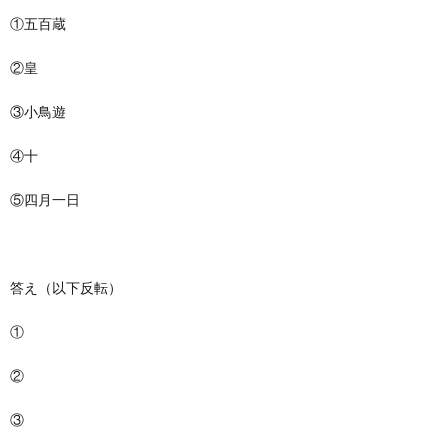
①五百蔵
②皇
③小鳥遊
④十
⑤四月一日
答え（以下反転）
①
いおろい
②
すめらぎ
③
たかなし