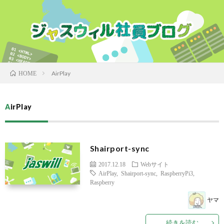
AirPlay
HOME
AirPlay
Shairport-sync
2017.12.18
Webサイト
AirPlay
,
Shairport-sync
,
RaspberryPi3
,
Raspberry
ヤマ
続きを読む