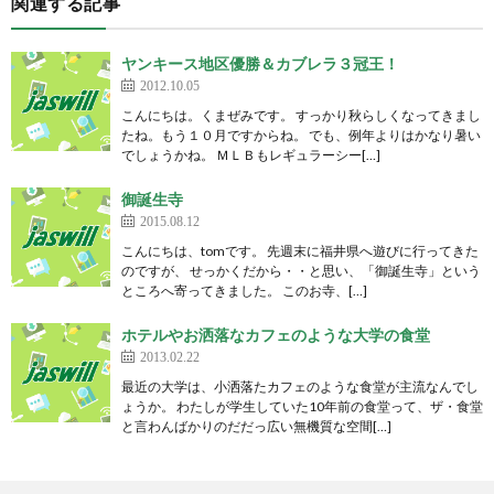
関連する記事
ヤンキース地区優勝＆カブレラ３冠王！
2012.10.05
こんにちは。くまぜみです。 すっかり秋らしくなってきまし
たね。もう１０月ですからね。 でも、例年よりはかなり暑い
でしょうかね。 ＭＬＢもレギュラーシー[…]
御誕生寺
2015.08.12
こんにちは、tomです。 先週末に福井県へ遊びに行ってきた
のですが、 せっかくだから・・と思い、「御誕生寺」という
ところへ寄ってきました。 このお寺、[…]
ホテルやお洒落なカフェのような大学の食堂
2013.02.22
最近の大学は、小洒落たカフェのような食堂が主流なんでし
ょうか。 わたしが学生していた10年前の食堂って、ザ・食堂
と言わんばかりのだだっ広い無機質な空間[…]