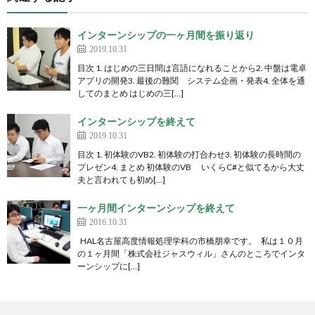
インターンシップの一ヶ月間を振り返り
2019.10.31
目次 1. はじめの三日間は言語になれることから2. 中盤は電卓
アプリの開発3. 最後の難関 システム企画・発表4. 全体を通
してのまとめ はじめの三[…]
インターンシップを終えて
2019.10.31
目次 1. 初体験のVB2. 初体験の打合わせ3. 初体験の長時間の
プレゼン4. まとめ 初体験のVB いくらC#と似てるから大丈
夫と言われても初め[…]
一ヶ月間インターンシップを終えて
2016.10.31
HAL名古屋高度情報処理学科の市橋朋幸です。 私は１０月
の１ヶ月間「株式会社ジャスウィル」さんのところでインタ
ーンシップに[…]