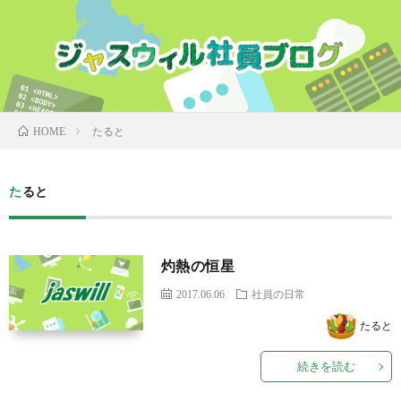
たると
HOME
たると
灼熱の恒星
2017.06.06
社員の日常
たると
続きを読む