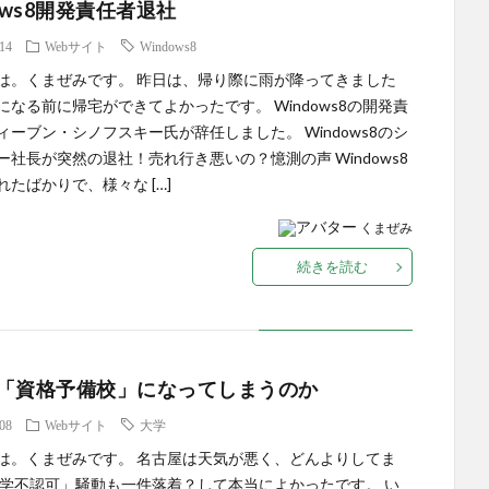
ows8開発責任者退社
.14
Webサイト
Windows8
は。くまぜみです。 昨日は、帰り際に雨が降ってきました
になる前に帰宅ができてよかったです。 Windows8の開発責
ィーブン・シノフスキー氏が辞任しました。 Windows8のシ
ー社長が突然の退社！売れ行き悪いの？憶測の声 Windows8
れたばかりで、様々な […]
くまぜみ
続きを読む
「資格予備校」になってしまうのか
.08
Webサイト
大学
は。くまぜみです。 名古屋は天気が悪く、どんよりしてま
大学不認可」騒動も一件落着？して本当によかったです。 い