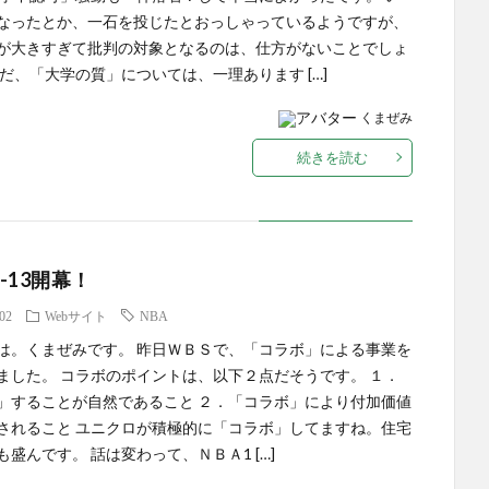
なったとか、一石を投じたとおっしゃっているようですが、
が大きすぎて批判の対象となるのは、仕方がないことでしょ
ただ、「大学の質」については、一理あります […]
くまぜみ
続きを読む
2-13開幕！
.02
Webサイト
NBA
は。くまぜみです。 昨日ＷＢＳで、「コラボ」による事業を
ました。 コラボのポイントは、以下２点だそうです。 １．
」することが自然であること ２．「コラボ」により付加価値
されること ユニクロが積極的に「コラボ」してますね。住宅
も盛んです。 話は変わって、ＮＢＡ1 […]