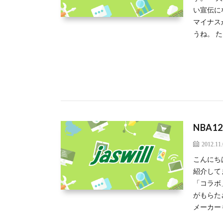
い宣伝に
マイナス
うね。 
NBA1
2012.11
こんにち
紹介して
「コラボ
がもらた
メーカー