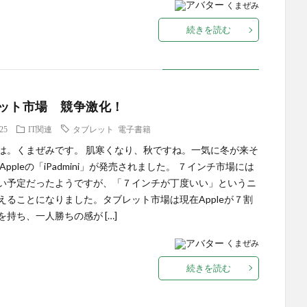
くまぜみ
続きを読む
ット市場 競争激化！
.25
IT関連
タブレット 電子書籍
は。くまぜみです。 肌寒くなり、秋ですね。一気に冬が来そ
Appleの「iPadmini」が発売されました。 ７インチ市場には
い予定だったようですが、「７インチが丁度いい」というニ
えることになりました。タブレット市場は現在Appleが７割
を持ち、一人勝ちの感が […]
くまぜみ
続きを読む