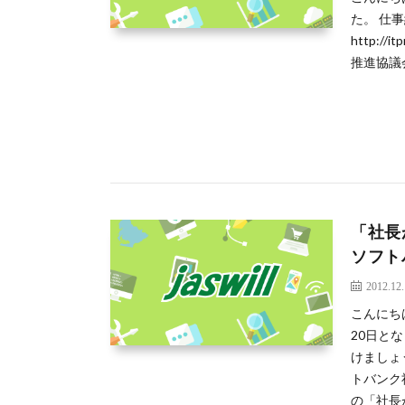
た。 仕
http://i
推進協議会
「社長
ソフト
2012.12
こんにち
20日と
けましょ
トバンク
の「社長