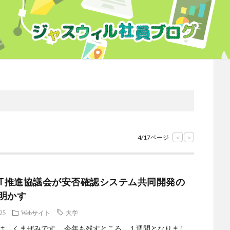
4/17ページ
<
>
CT推進協議会が安否確認システム共同開発の
明かす
.25
Webサイト
大学
は。くまぜみです。 今年も残すところ、１週間となりまし