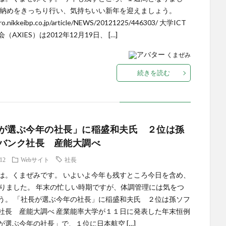
事納めをきっちり行い、気持ちいい新年を迎えましょう。
tpro.nikkeibp.co.jp/article/NEWS/20121225/446303/ 大学ICT
（AXIES）は2012年12月19日、 […]
くまぜみ
続きを読む
が選ぶ今年の社長」に稲盛和夫氏 ２位は孫
バンク社長 産能大調べ
.12
Webサイト
社長
は。くまぜみです。 いよいよ今年も残すところ今日を含め、
なりました。 年末の忙しい時期ですが、体調管理には気をつ
う。 「社長が選ぶ今年の社長」に稲盛和夫氏 ２位は孫ソフ
社長 産能大調べ 産業能率大学が１１日に発表した年末恒例
が選ぶ今年の社長」で、１位に日本航空 […]