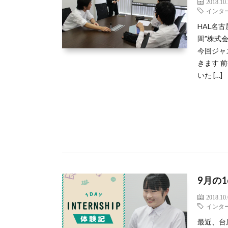
2018.10
インタ
HAL名
間”株式
今回ジャ
きます 
いた […]
9月の
2018.10
インタ
最近、台