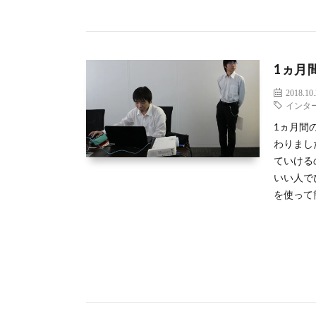
1ヵ月
2018.10
インタ
1ヵ月間
わりまし
ていける
いい人で
を使って