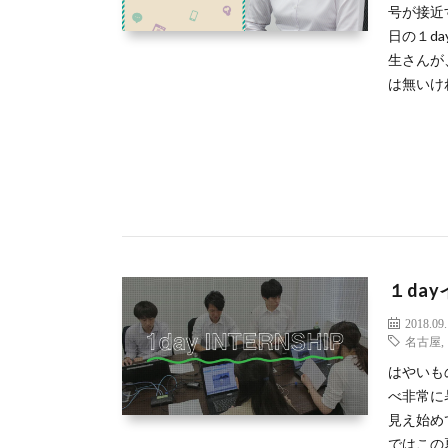
号が接近
日の１d
生さんが
は無いけ
１da
2018.09
名古屋
はやいも
べ非常に
見え始め
ではこの