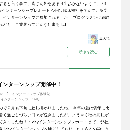
すると言う事で、皆さん外をあまり出歩かないように。 28
ayインターンシップレポート 今回は臨床福祉を学んでいる学
、インターンシップに参加されました！ プログラミング経験
れどもＩＴ業界ってどんな仕事を […]
豆大福
続きを読む
yインターンシップ開催中！
.18
インターンシップ体験記
,
インターンシップ
,
2020
,
IT
ので９月も下旬に差し掛かりましたね。 今年の夏は例年に比
暑く過ごしづらい日々が続きましたが、ようやく秋の兆しが
てきましたね！ １dayインターンシップレポート さて、弊社
夏1dayインターンシップを開催しており、たくさんの学生さ