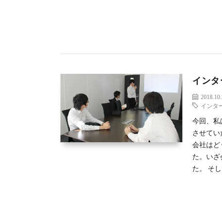
インタ
2018.10
インタ
今回、私
させてい
会社はど
た。いざ
た。 そ