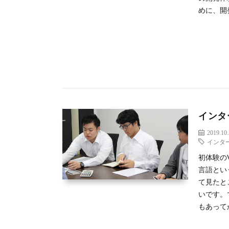
めに、開
インタ
2019.10
インタ
初体験の
言語とい
て見たと
いです。
もあって