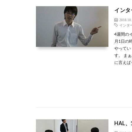
インタ
2018.10
インタ
4週間の
月1日の
やってい
す。 ま
に言えば
HAL