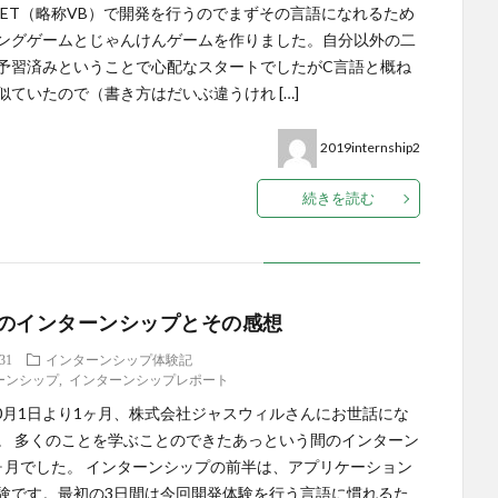
.NET（略称VB）で開発を行うのでまずその言語になれるため
ングゲームとじゃんけんゲームを作りました。自分以外の二
予習済みということで心配なスタートでしたがC言語と概ね
似ていたので（書き方はだいぶ違うけれ […]
2019internship2
続きを読む
のインターンシップとその感想
.31
インターンシップ体験記
ーンシップ
,
インターンシップレポート
年10月1日より1ヶ月、株式会社ジャスウィルさんにお世話にな
。 多くのことを学ぶことのできたあっという間のインターン
ヶ月でした。 インターンシップの前半は、アプリケーション
験です。最初の3日間は今回開発体験を行う言語に慣れるた