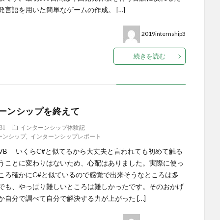
発言語を用いた簡単なゲームの作成。 […]
2019internship3
続きを読む
ーンシップを終えて
.31
インターンシップ体験記
ーンシップ
,
インターンシップレポート
VB いくらC#と似てるから大丈夫と言われても初めて触る
うことに変わりはないため、心配はありました。実際に使っ
ころ確かにC#と似ているので感覚で出来そうなところは多
でも、やっぱり難しいところは難しかったです。そのおかげ
か自分で調べて自分で解決する力が上がった […]