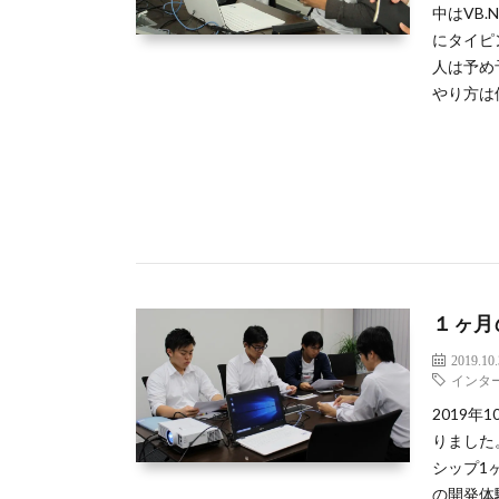
中はVB
にタイピ
人は予め
やり方は
１ヶ月
2019.10
インタ
2019
りました
シップ1
の開発体