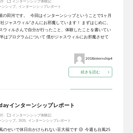
.29
インターンシップ体験記
ーンシップ
,
インターンシップレポート
古屋の田河です。 今回はインターンシップということで1ヶ月
会社ジャスウィル”さんにお邪魔しています！ まずはじめに、
スウィルさんで自分が行ったこと、体験したことを書いてい
前半はプログラムについて 僕がジャスウィルにお邪魔させて
2018internship4
続きを読む
1dayインターンシップレポート
.05
インターンシップ体験記
ーンシップ
,
2020
,
インターンシップレポート
風のせいで休日出かけられない豆大福です 😥 今週も台風25